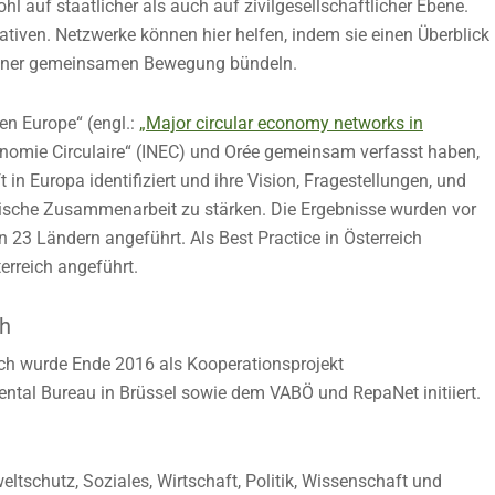
hl auf staatlicher als auch auf zivilgesellschaftlicher Ebene.
tiativen. Netzwerke können hier helfen, indem sie einen Überblick
einer gemeinsamen Bewegung bündeln.
en Europe“ (engl.:
„Major circular economy networks in
Économie Circulaire“ (INEC) und Orée gemeinsam verfasst haben,
in Europa identifiziert und ihre Vision, Fragestellungen, und
päische Zusammenarbeit zu stärken. Die Ergebnisse wurden vor
 23 Ländern angeführt. Als Best Practice in Österreich
erreich angeführt.
ch
eich wurde Ende 2016 als Kooperationsprojekt
al Bureau in Brüssel sowie dem VABÖ und RepaNet initiiert.
ltschutz, Soziales, Wirtschaft, Politik, Wissenschaft und