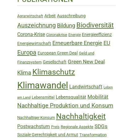
Sidebar
Arbeit
Ausschreibung
Agrarwirtschaft
Biodiversität
Auszeichnung
Bildung
Corona-Krise
Energieeffizienz
Coronakrise
Energie
Erneuerbare Energie
EU
Energiewirtschaft
Europa
European Green Deal
Geld und
Green New Deal
Gesellschaft
Finanzsystem
Klimaschutz
Klima
Klimawandel
Landwirtschaft
Leben
Mobilität
Lebensqualität
Lebensmittel
am Land
Nachhaltige Produktion und Konsum
Nachhaltigkeit
Nachhaltiger Konsum
SDGs
Postwachstum
Regionale Aspekte
Preis
Soziale Gerechtigkeit und Armut
Transformation