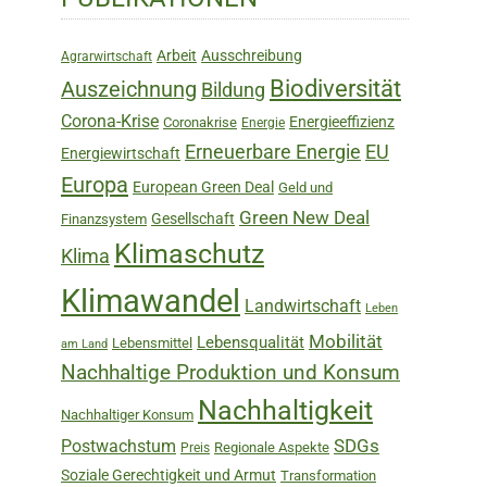
Sidebar
Arbeit
Ausschreibung
Agrarwirtschaft
Biodiversität
Auszeichnung
Bildung
Corona-Krise
Energieeffizienz
Coronakrise
Energie
Erneuerbare Energie
EU
Energiewirtschaft
Europa
European Green Deal
Geld und
Green New Deal
Gesellschaft
Finanzsystem
Klimaschutz
Klima
Klimawandel
Landwirtschaft
Leben
Mobilität
Lebensqualität
Lebensmittel
am Land
Nachhaltige Produktion und Konsum
Nachhaltigkeit
Nachhaltiger Konsum
SDGs
Postwachstum
Regionale Aspekte
Preis
Soziale Gerechtigkeit und Armut
Transformation