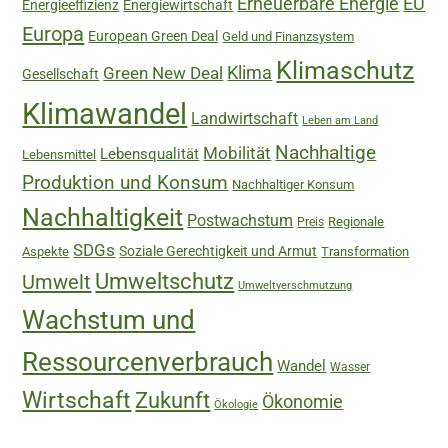
Erneuerbare Energie
EU
Energieeffizienz
Energiewirtschaft
Europa
European Green Deal
Geld und Finanzsystem
Klimaschutz
Green New Deal
Klima
Gesellschaft
Klimawandel
Landwirtschaft
Leben am Land
Nachhaltige
Mobilität
Lebensqualität
Lebensmittel
Produktion und Konsum
Nachhaltiger Konsum
Nachhaltigkeit
Postwachstum
Regionale
Preis
SDGs
Soziale Gerechtigkeit und Armut
Aspekte
Transformation
Umweltschutz
Umwelt
Umweltverschmutzung
Wachstum und
Ressourcenverbrauch
Wandel
Wasser
Wirtschaft
Zukunft
Ökonomie
Ökologie