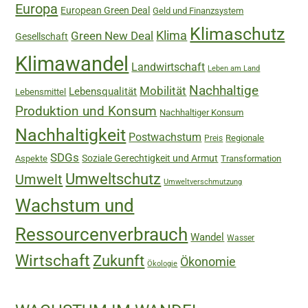
Europa
European Green Deal
Geld und Finanzsystem
Klimaschutz
Green New Deal
Klima
Gesellschaft
Klimawandel
Landwirtschaft
Leben am Land
Nachhaltige
Mobilität
Lebensqualität
Lebensmittel
Produktion und Konsum
Nachhaltiger Konsum
Nachhaltigkeit
Postwachstum
Regionale
Preis
SDGs
Soziale Gerechtigkeit und Armut
Aspekte
Transformation
Umweltschutz
Umwelt
Umweltverschmutzung
Wachstum und
Ressourcenverbrauch
Wandel
Wasser
Wirtschaft
Zukunft
Ökonomie
Ökologie