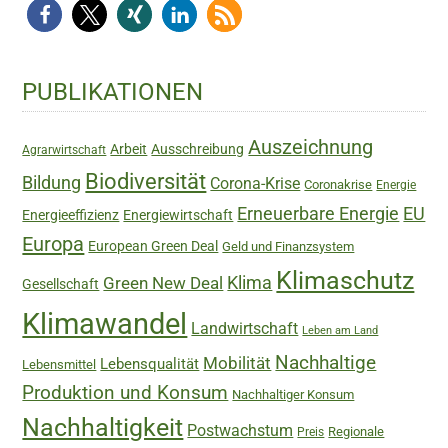
Haupt-
PUBLIKATIONEN
Sidebar
Auszeichnung
Arbeit
Ausschreibung
Agrarwirtschaft
Biodiversität
Bildung
Corona-Krise
Coronakrise
Energie
Erneuerbare Energie
EU
Energieeffizienz
Energiewirtschaft
Europa
European Green Deal
Geld und Finanzsystem
Klimaschutz
Green New Deal
Klima
Gesellschaft
Klimawandel
Landwirtschaft
Leben am Land
Nachhaltige
Mobilität
Lebensqualität
Lebensmittel
Produktion und Konsum
Nachhaltiger Konsum
Nachhaltigkeit
Postwachstum
Regionale
Preis