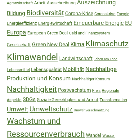
Auszeichnung
Arbeit
Ausschreibung
Agrarwirtschaft
Biodiversität
Bildung
Corona-Krise
Coronakrise
Energie
Erneuerbare Energie
EU
Energieeffizienz
Energiewirtschaft
Europa
European Green Deal
Geld und Finanzsystem
Klimaschutz
Green New Deal
Klima
Gesellschaft
Klimawandel
Landwirtschaft
Leben am Land
Nachhaltige
Mobilität
Lebensqualität
Lebensmittel
Produktion und Konsum
Nachhaltiger Konsum
Nachhaltigkeit
Postwachstum
Regionale
Preis
SDGs
Soziale Gerechtigkeit und Armut
Aspekte
Transformation
Umweltschutz
Umwelt
Umweltverschmutzung
Wachstum und
Ressourcenverbrauch
Wandel
Wasser