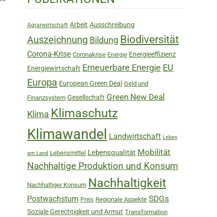
Sidebar
Arbeit
Ausschreibung
Agrarwirtschaft
Biodiversität
Auszeichnung
Bildung
Corona-Krise
Energieeffizienz
Coronakrise
Energie
Erneuerbare Energie
EU
Energiewirtschaft
Europa
European Green Deal
Geld und
Green New Deal
Gesellschaft
Finanzsystem
Klimaschutz
Klima
Klimawandel
Landwirtschaft
Leben
Mobilität
Lebensqualität
Lebensmittel
am Land
Nachhaltige Produktion und Konsum
Nachhaltigkeit
Nachhaltiger Konsum
SDGs
Postwachstum
Regionale Aspekte
Preis
Soziale Gerechtigkeit und Armut
Transformation